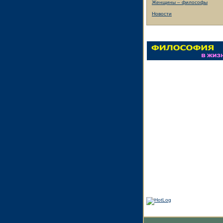
Женщины – философы
Новости