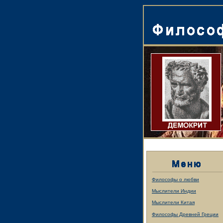
Философы о любви
Мыслители Индии
Мыслители Китая
Философы Древней Греции