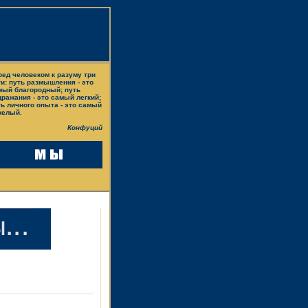
ред человеком к разуму три
ти: путь размышления - это
мый благородный; путь
дражания - это самый легкий;
ть личного опыта - это самый
желый.
Конфуций