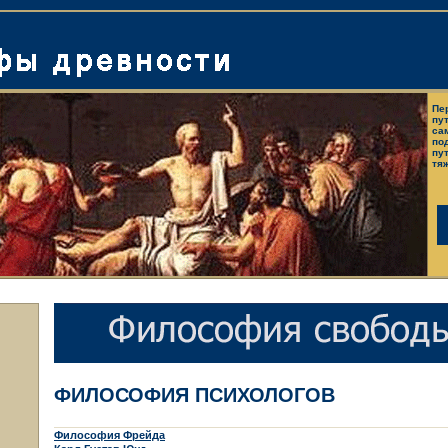
Пе
пу
са
по
пу
тя
ФИЛОСОФИЯ ПСИХОЛОГОВ
Философия Фрейда