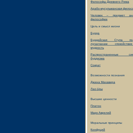
Философы Древнего Рима
Арабо-мусульманская филос
Человек – предмет ан
философии
Цель и смысл жизни
Будда
Буддийская Ступа под
луганчанам спокойств
мудрость
Распространенные сим
буддизма
Сократ
Возможности познания
Джина Махавира
Лао-Цзы
Высшие ценности
Платон
Марк Аврелий
Моральные принципы
Конфуций