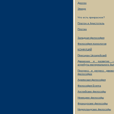
Диоген
Эпикур
Что есть прекрасное?
Платон и Аристотель
Плотин
Западная философия
Философия психологов
КОНФУЦИЙ
Присциан Цезарейский
Движение и развитие 
атрибуты материального бы
Прогресс и регресс движе
философии
Армянская философия
Философия Египта
Английские философы
Немецкие философы
Французские философы
Нидерландские философы